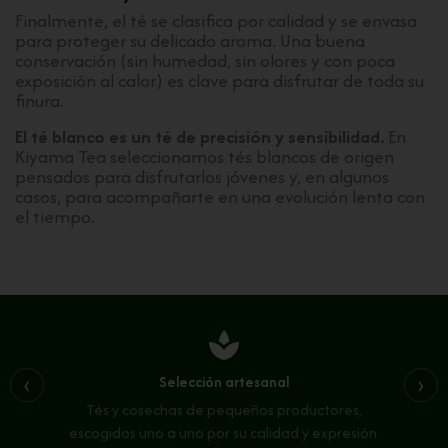
Finalmente, el té se clasifica por calidad y se envasa
para proteger su delicado aroma. Una buena
conservación (sin humedad, sin olores y con poca
exposición al calor) es clave para disfrutar de toda su
finura.
El té blanco es un té de precisión y sensibilidad.
En
Kiyama Tea seleccionamos tés blancos de origen
pensados para disfrutarlos jóvenes y, en algunos
casos, para acompañarte en una evolución lenta con
el tiempo.
spa
Selección artesanal
‹
›
Tés y cosechas de pequeños productores,
escogidos uno a uno por su calidad y expresión.