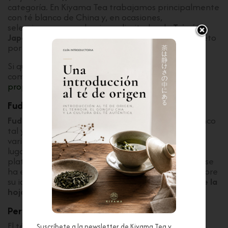
categoría. En Kiyama Tea trabajamos principalmente
con té blanco de China y, en ocasiones,
seleccionamos producciones limitadas de
Taiwán
y
Japón
, donde este estilo se explora con gran respeto
por la hoja y el proceso.
Si quieres profundizar en sus propiedades y
compuestos, puedes leer nuestra guía:
té blanco:
propiedades y beneficios
.
Fuding: el origen del té blanco
Fuding
es reconocida por haber definido el té blanco
tal y como lo entendemos hoy. Su clima, sus
variedades locales y su tradición artesanal dieron
lugar a estilos emblemáticos basados en brotes
plateados y hojas jóvenes. Desde allí, el té blanco se
ha extendido a otras regiones, manteniendo siempre
su identidad ligada a la
delicadeza
y a la
pureza de la
hoja
.
Perfil en taza y estilos
El té blanco suele ofrecer una infusión
suave y
Suscríbete a la newsletter de Kiyama Tea y