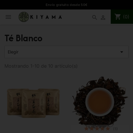
Envío gratuito desde 50€
shopping_cart

(0)
search

Té Blanco

Elegir
Mostrando 1-10 de 10 artículo(s)
(1)