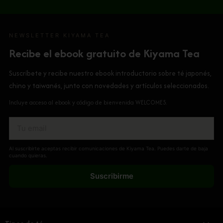
NEWSLETTER KIYAMA TEA
Recibe el ebook gratuito de Kiyama Tea
Suscríbete y recibe nuestro ebook introductorio sobre té japonés,
chino y taiwanés, junto con novedades y artículos seleccionados.
Incluye acceso al ebook y código de bienvenida WELCOME5.
Al suscribirte aceptas recibir comunicaciones de Kiyama Tea. Puedes darte de baja
cuando quieras.
Suscribirme