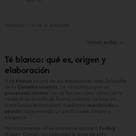
8,95 €
Mostrando 1-10 de 10 artículo(s)

Volver arriba
Té blanco: qué es, origen y
elaboración
El
té blanco
es una de las expresiones más delicadas
de la
Camellia sinensis
. Se caracteriza por un
procesado mínimo
: no se fija con calor como un té
verde ni se enrolla de forma intensa. La hoja se
transforma lentamente mediante
marchitado
y
secado
, conservando un perfil suave, limpio y
elegante.
Históricamente, el té blanco se asocia a
Fuding
(Fujian, China), considerada la cuna de esta