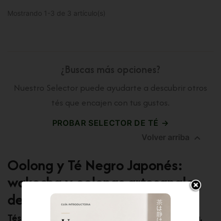
Mostrando 1-3 de 3 artículo(s)
¿Buscas más opciones?
Nuestro Selector puede ayudarte a descubrir otros
tés que encajen con tus gustos.
PROBAR SELECTOR DE TÉ →

Volver arriba
Oolong y Té Negro Japonés:
wakocha y oolongs artesanales
de Japón
Tés japoneses semi-oxidado y negro, elegancia,