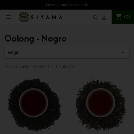
Envío gratuito desde 50€
shopping_cart

(0)
search

Oolong - Negro

Elegir
Mostrando 1-3 de 3 artículo(s)