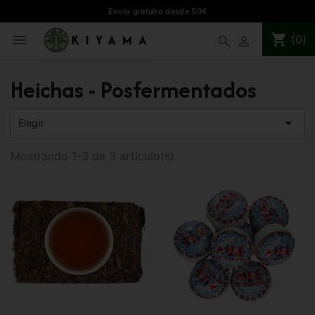
Envío gratuito desde 50€
shopping_cart

(0)
search

Heichas - Posfermentados

Elegir
Mostrando 1-3 de 3 artículo(s)