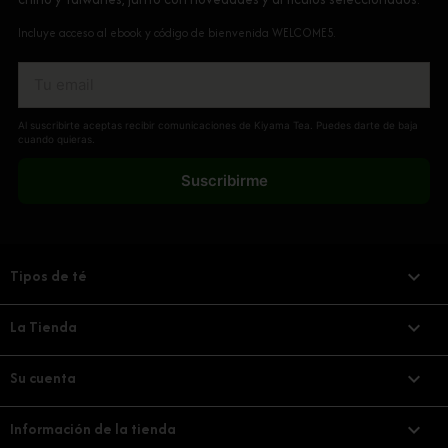
Incluye acceso al ebook y código de bienvenida WELCOME5.
Al suscribirte aceptas recibir comunicaciones de Kiyama Tea. Puedes darte de baja
cuando quieras.
Suscribirme
Tipos de té

La Tienda

Su cuenta

Información de la tienda
keyboard_arrow_down