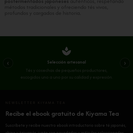
posfermentados japoneses
auténticos, respetando
métodos tradicionales y ofreciendo tés vivos,
profundos y cargados de historia.
spa
Selección artesanal
‹
›
Tés y cosechas de pequeños productores,
escogidos uno a uno por su calidad y expresión.
NEWSLETTER KIYAMA TEA
Recibe el ebook gratuito de Kiyama Tea
Suscríbete y recibe nuestro ebook introductorio sobre té japonés,
chino y taiwanés, junto con novedades y artículos seleccionados.