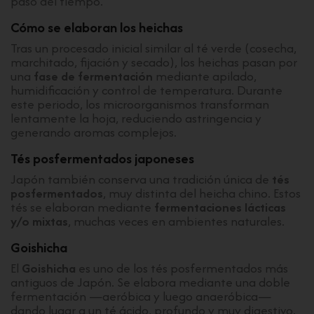
paso del tiempo.
Cómo se elaboran los heichas
Tras un procesado inicial similar al té verde (cosecha,
marchitado, fijación y secado), los heichas pasan por
una
fase de fermentación
mediante apilado,
humidificación y control de temperatura. Durante
este periodo, los microorganismos transforman
lentamente la hoja, reduciendo astringencia y
generando aromas complejos.
Tés posfermentados japoneses
Japón también conserva una tradición única de
tés
posfermentados
, muy distinta del heicha chino. Estos
tés se elaboran mediante
fermentaciones lácticas
y/o mixtas
, muchas veces en ambientes naturales.
Goishicha
El
Goishicha
es uno de los tés posfermentados más
antiguos de Japón. Se elabora mediante una doble
fermentación —aeróbica y luego anaeróbica—
dando lugar a un té ácido, profundo y muy digestivo.