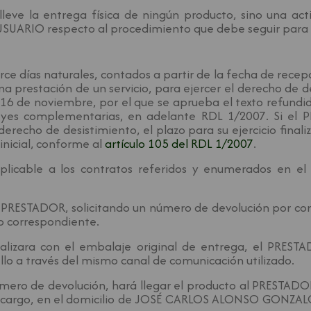
leve la entrega física de ningún producto, sino una act
UARIO respecto al procedimiento que debe seguir para r
ce días naturales, contados a partir de la fecha de recep
a prestación de un servicio, para ejercer el derecho de d
 16 de noviembre, por el que se aprueba el texto refundi
leyes complementarias, en adelante RDL 1/2007. Si e
erecho de desistimiento, el plazo para su ejercicio final
inicial, conforme al
artículo 105 del RDL 1/2007
.
aplicable a los contratos referidos y enumerados en e
 PRESTADOR, solicitando un número de devolución por co
o correspondiente.
ealizara con el embalaje original de entrega, el PREST
 a través del mismo canal de comunicación utilizado.
mero de devolución, hará llegar el producto al PRESTADO
su cargo, en el domicilio de JOSÉ CARLOS ALONSO GONZAL