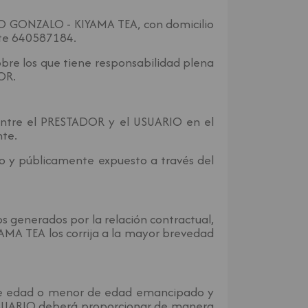
O GONZALO - KIYAMA TEA, con domicilio
nte 640587184.
obre los que tiene responsabilidad plena
OR.
 entre el PRESTADOR y el USUARIO en el
nte.
o y públicamente expuesto a través del
s generados por la relación contractual,
A TEA los corrija a la mayor brevedad
 de edad o menor de edad emancipado y
l USUARIO deberá proporcionar de manera