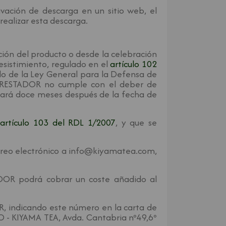
ivación de descarga en un sitio web, el
ealizar esta descarga.
ción del producto o desde la celebración
esistimiento, regulado en el
artículo 102
do de la Ley General para la Defensa de
l PRESTADOR no cumple con el deber de
izará doce meses después de la fecha de
l
artículo 103 del RDL 1/2007
, y que se
rreo electrónico a info@kiyamatea.com,
ADOR podrá cobrar un coste añadido al
R, indicando este número en la carta de
O - KIYAMA TEA, Avda. Cantabria nº49,6º