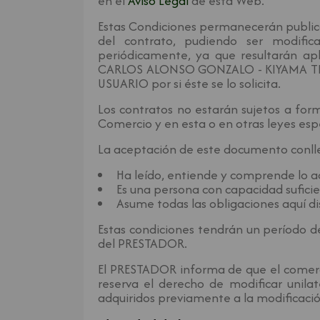
en el
Aviso Legal
de esta Web.
Estas Condiciones permanecerán publica
del contrato, pudiendo ser modifi
periódicamente, ya que resultarán ap
CARLOS ALONSO GONZALO - KIYAMA TEA ar
USUARIO por si éste se lo solicita.
Los contratos no estarán sujetos a for
Comercio y en esta o en otras leyes esp
La aceptación de este documento conll
Ha leído, entiende y comprende lo a
Es una persona con capacidad suficie
Asume todas las obligaciones aquí di
Estas condiciones tendrán un período de 
del PRESTADOR.
El PRESTADOR informa de que el comercio
reserva el derecho de modificar unila
adquiridos previamente a la modificació