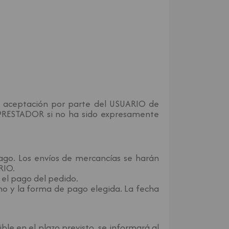
 la aceptación por parte del USUARIO de
l PRESTADOR si no ha sido expresamente
go. Los envíos de mercancías se harán
RIO.
 el pago del pedido.
no y la forma de pago elegida. La fecha
ble en el plazo previsto, se informará al