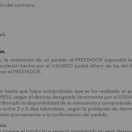
ión del contrato.
web
ón.
ito, la realización de un pedido al PRESTADOR supondrá
tipulación hecha por el USUARIO podrá diferir de las de
 por el PRESTADOR.
o hasta que haya comprobado que se ha realizado el pa
SS, según el destino designado libremente por el USUA
onfirmado la disponibilidad de la mercancía y comprobado
 entre 2 y 6 días laborables, según la población de desti
rarán previamente a la confirmación del pedido.
cia
 porque el producto o servicio contratado no esté disponi