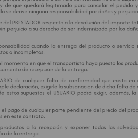
y de que quedará legitimado para cancelar el pedido y 
ello se derive ninguna responsabilidad por daños y perjui
rte del PRESTADOR respecto a la devolución del importe to
n perjuicio a su derecho de ser indemnizado por los daños
sabilidad cuando la entrega del producto o servicio no
actos o incompletos.
el momento en que el transportista haya puesto los produ
ocumento de recepción de la entrega.
RIO de cualquier falta de conformidad que exista en
e declaración, exigirle la subsanación de dicha falta de c
 de estos supuestos el USUARIO podrá exigir, además, la 
el pago de cualquier parte pendiente del precio del pr
s en este contrato.
 productos a la recepción y exponer todas las salved
ón de la entrega.