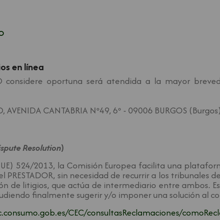
O
ios en línea
 considere oportuna será atendida a la mayor breveda
 AVENIDA CANTABRIA Nº49, 6º - 09006 BURGOS (Burgos
ispute Resolution
)
UE) 524/2013, la Comisión Europea facilita una plataform
el PRESTADOR, sin necesidad de recurrir a los tribunales de
n de litigios, que actúa de intermediario entre ambos. E
diendo finalmente sugerir y/o imponer una solución al con
c.consumo.gob.es/CEC/consultasReclamaciones/comoReclam