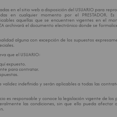
das en el sitio web a disposición del USUARIO para repro
cadas en cualquier momento por el PRESTADOR. Es r
licables aquellas que se encuentren vigentes en el mo
chivará el documento electrónico donde se formalice l
malidad alguna con excepción de los supuestos expresame
eciales.
eva que el USUARIO:
quí expuesto.
nte para contratar.
spuestas.
validez indefinido y serán aplicables a todas las contrat
 es responsable y conoce la legislación vigente de los pa
teralmente las condiciones, sin que ello pueda afectar
n.