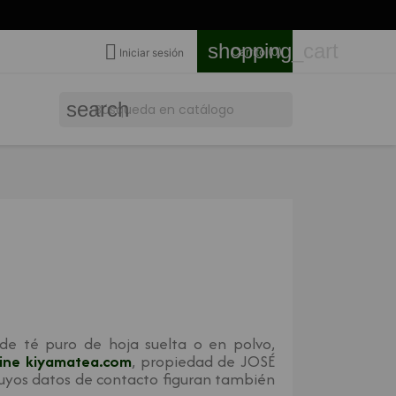
shopping_cart

Carrito
(0)
Iniciar sesión
search
de té puro de hoja suelta o en polvo,
line kiyamatea.com
, propiedad de JOSÉ
yos datos de contacto figuran también