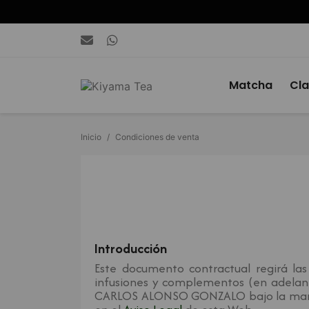
Contactar con la tienda de té
Matcha
Cla
Inicio
Condiciones de venta
Introducción
Este documento contractual regirá la
infusiones y complementos (en adelant
CARLOS ALONSO GONZALO bajo la marca 