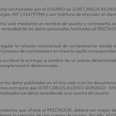
ductos contratados por el USUARIO es JOSÉ CARLOS ALONS
Burgos, NIF 13147978M y con teléfono de atención al clie
 sitio web mediante un nombre de usuario y contraseña, s
a veracidad de los datos personales facilitados al PRESTAD
 regular la relación contractual de compraventa nacida
proceso de contratación en línea la casilla correspondie
a conlleva la entrega, a cambio de un precio determinad
 o complemento) determinado.
n los datos publicados en el sitio web o en los documento
amatea.com para que JOSÉ CARLOS ALONSO GONZALO - KIYAM
ualizados sus datos accediendo a su cuenta de usuario.
 productos que ofrece el PRESTADOR, deberá ser mayor
ediante la creación de una cuenta de usuario. Por ello, e