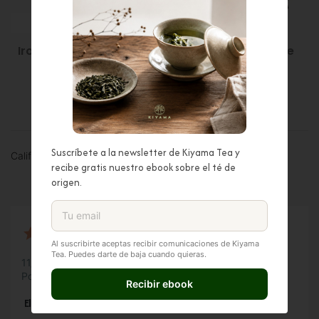
(1)
Iron Buddha Tie Guan
Wulong Natural De
Yin...
Miyazaki...
10,50 €
10,95 €
Suscríbete a la newsletter de Kiyama Tea y
Calificación
recibe gratis nuestro ebook sobre el té de
origen.
Al suscribirte aceptas recibir comunicaciones de Kiyama
Tea. Puedes darte de baja cuando quieras.
11/9/25 14:59
Por Felip V.
Recibir ebook
 Elegante y de carácter clásico