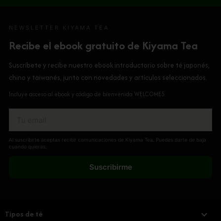
NEWSLETTER KIYAMA TEA
Recibe el ebook gratuito de Kiyama Tea
Suscríbete y recibe nuestro ebook introductorio sobre té japonés,
chino y taiwanés, junto con novedades y artículos seleccionados.
Incluye acceso al ebook y código de bienvenida WELCOME5.
Al suscribirte aceptas recibir comunicaciones de Kiyama Tea. Puedes darte de baja
cuando quieras.
Suscribirme
Tipos de té
