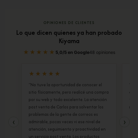
OPINIONES DE CLIENTES
Lo que dicen quienes ya han probado
Kiyama
★★★★★
5,0/5 en Google
48 opiniones
★★★★★
★
“No tuve la oportunidad de conocer el
“Un 
sitio físicamente, pero realicé una compra
dueñ
por su web y todo excelente. La atención
tien
post venta de Carlos para solventar los
matc
problemas de la gente de correos es
‹
›
admirable, pocas veces vi ese nivel de
atención, seguimiento y proactividad en
un servicio post venta. Los productos